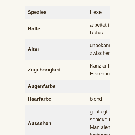
Spezies
Hexe
arbeitet in der Kanz
Rolle
Rufus T. Feuerflieg
unbekannt, schätzu
Alter
zwischen 25 und 35
Kanzlei Feuerflieg
Zugehörigkeit
Hexenbund
Augenfarbe
Haarfarbe
blond
gepflegtes Äußeres,
schicke Kleidung
Aussehen
Man sieht an ihr nic