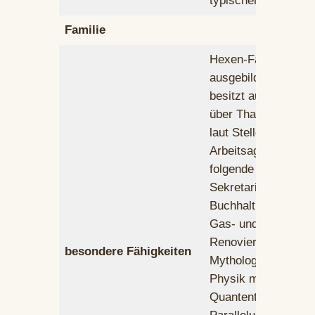
typischen Look ein
Familie
Hexen-Fähigkeiten
ausgebildete Opern
besitzt ausgeprägt
über Thaumaturgie
laut Stellenprofil bei
Arbeitsagentur behe
folgende Fachgebiet
Sekretariat,
Buchhaltung,Feuer
Gas- und Wasserinst
Renovierung, Parket
besondere Fähigkeiten
Mythologie, Parapsy
Physik mit Schwerp
Quantentheorie,