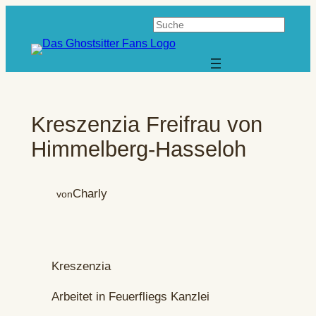
Zum
Suchen
Inhalt
springen
Kreszenzia Freifrau von
Himmelberg-Hasseloh
Charly
von
Kreszenzia
Arbeitet in Feuerfliegs Kanzlei