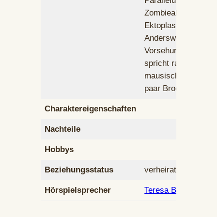
Paralleluniversen,
Zombieabwehr, Unto
Ektoplasmose,
Andersweltkunde s
Vorsehung und Wei
spricht rattisch, krä
mausisch, hundisch
paar Brocken Eichh
Charaktereigenschaften
Nachteile
Hobbys
Beziehungsstatus
verheiratet, später
Hörspielsprecher
Teresa Boning