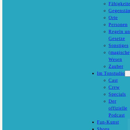
Fähigkeit
Gegenstä
Orte
Personen
Regeln u
Gesetze
Sonstiges
(magische
Wesen
Zauber
Im Tonstudio
Cast
Crew
Specials
Der
offizielle
Podcast
Fan-Kunst
Shops