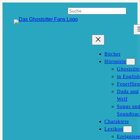
Zum
Suchen
Inhalt
springen
Bücher
Hörspiele
Ghostsitte
in English
Feuerflieg
Dada und
Welf
Songs un
Soundtrac
Charaktere
Lexikon
Ereigniss