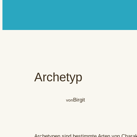
Archetyp
Birgit
von
Archetypen sind bestimmte Arten von Charakt