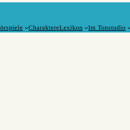
örspiele
Charaktere
Lexikon
Im Tonstudio