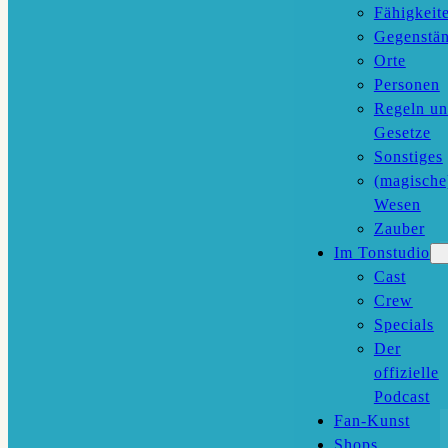
Fähigkeit
Gegenstä
Orte
Personen
Regeln u
Gesetze
Sonstiges
(magische
Wesen
Zauber
Im Tonstudio
Cast
Crew
Specials
Der
offizielle
Podcast
Fan-Kunst
Shops