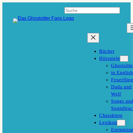
Zum
Suchen
Inhalt
springen
Bücher
Hörspiele
Ghostsitte
in English
Feuerflieg
Dada und
Welf
Songs un
Soundtrac
Charaktere
Lexikon
Ereigniss