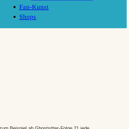
Fan-Kunst
Shops
zum Beispiel ab Ghostsitter-Folge 21 jede