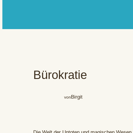
Bürokratie
Birgit
von
Die Welt der Untoten und magischen Wesen fu