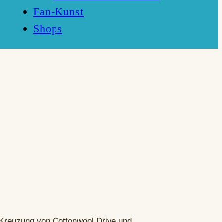
Fan-Kunst
Shops
e Kreuzung von Cottonwool Drive und