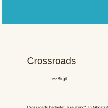
Crossroads
Birgit
von
Crossroads bedeutet „Kreuzung“. In Ghostsit