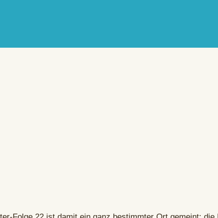
ter-Folge 22 ist damit ein ganz bestimmter Ort gemeint: di