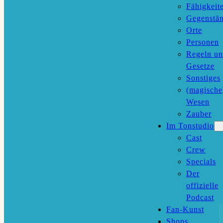
Fähigkeit
Gegenstä
Orte
Personen
Regeln u
Gesetze
Sonstiges
(magische
Wesen
Zauber
Im Tonstudio
Cast
Crew
Specials
Der
offizielle
Podcast
Fan-Kunst
Shops