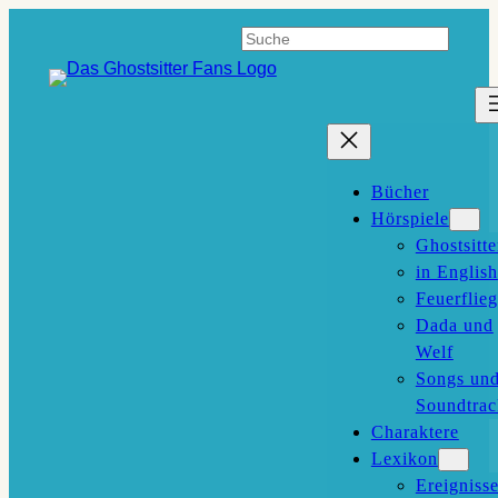
Zum
Suchen
Inhalt
springen
Bücher
Hörspiele
Ghostsitte
in English
Feuerflieg
Dada und
Welf
Songs un
Soundtrac
Charaktere
Lexikon
Ereigniss