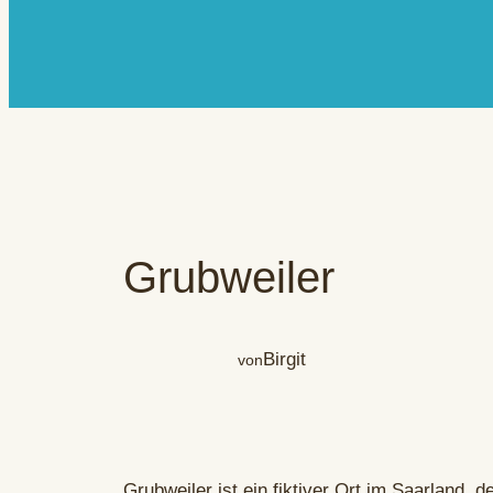
Grubweiler
Birgit
von
Grubweiler ist ein fiktiver Ort im Saarland, de