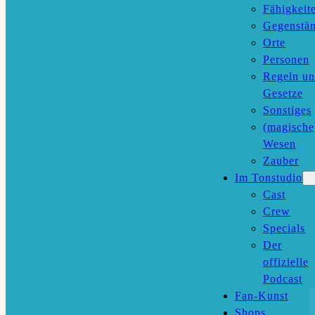
Fähigkeit
Gegenstä
Orte
Personen
Regeln u
Gesetze
Sonstiges
(magische
Wesen
Zauber
Im Tonstudio
Cast
Crew
Specials
Der
offizielle
Podcast
Fan-Kunst
Shops