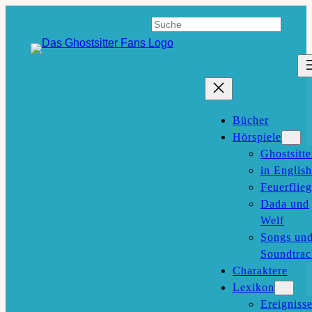
Zum
Suchen
Inhalt
springen
Bücher
Hörspiele
Ghostsitte
in English
Feuerflieg
Dada und
Welf
Songs un
Soundtrac
Charaktere
Lexikon
Ereigniss