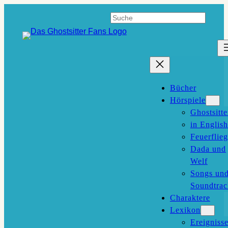
Zum
Suchen
Inhalt
springen
Bücher
Hörspiele
Ghostsitte
in English
Feuerflieg
Dada und
Welf
Songs un
Soundtrac
Charaktere
Lexikon
Ereigniss