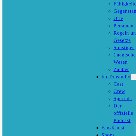
Fähigkeit
Gegenstä
Orte
Personen
Regeln u
Gesetze
Sonstiges
(magische
Wesen
Zauber
Im Tonstudio
Cast
Crew
Specials
Der
offizielle
Podcast
Fan-Kunst
Shops