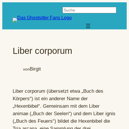
Zum
Suchen
Inhalt
springen
Liber corporum
Birgit
von
Liber corporum (übersetzt etwa „Buch des
Körpers“) ist ein anderer Name der
„Hexenbibel“. Gemeinsam mit dem Liber
animae („Buch der Seelen“) und dem Liber ignis
(„Buch des Feuers“) bildet die Hexenbibel die
Tria arcana, eine Sammlung der drei