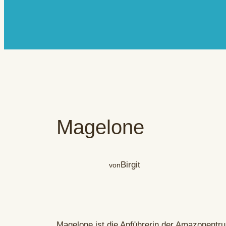
Magelone
Birgit
von
Magelone ist die Anführerin der Amazonentru