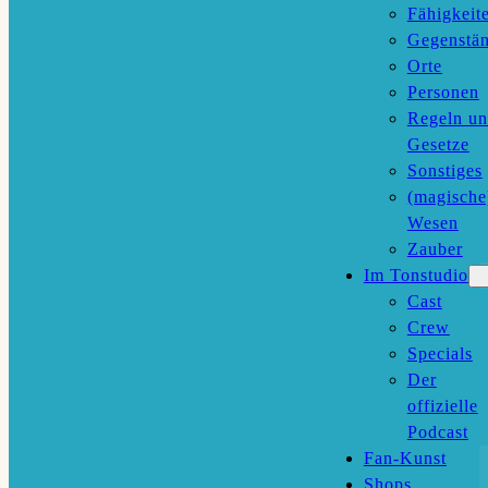
Fähigkeit
Gegenstä
Orte
Personen
Regeln u
Gesetze
Sonstiges
(magische
Wesen
Zauber
Im Tonstudio
Cast
Crew
Specials
Der
offizielle
Podcast
Fan-Kunst
Shops