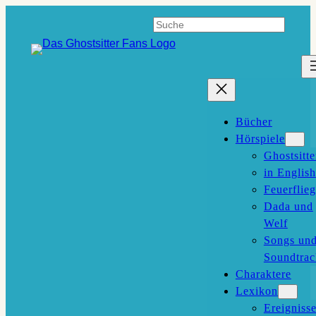
Zum
Suchen
Inhalt
springen
Bücher
Hörspiele
Ghostsitte
in English
Feuerflieg
Dada und
Welf
Songs un
Soundtrac
Charaktere
Lexikon
Ereigniss