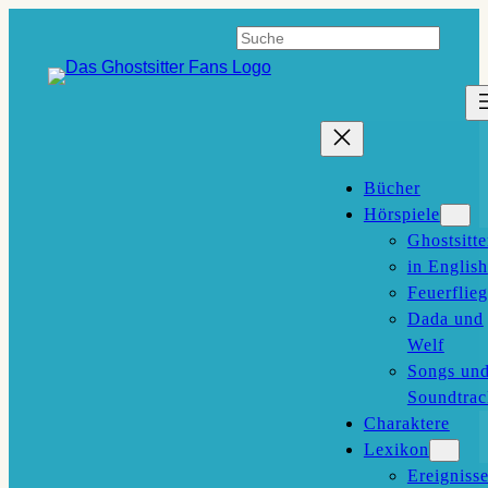
Zum
Suchen
Inhalt
springen
Bücher
Hörspiele
Ghostsitte
in English
Feuerflieg
Dada und
Welf
Songs un
Soundtrac
Charaktere
Lexikon
Ereigniss