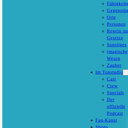
Fähigkeit
Gegenstä
Orte
Personen
Regeln u
Gesetze
Sonstiges
(magische
Wesen
Zauber
Im Tonstudio
Cast
Crew
Specials
Der
offizielle
Podcast
Fan-Kunst
Shops