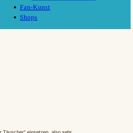
Fan-Kunst
Shops
er Täuscher“ einsetzen, also sehr