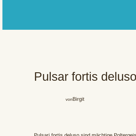
Pulsar fortis delus
Birgit
von
Pulsari fortis deluso sind mächtige Poltergei