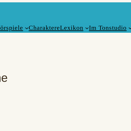
örspiele
Charaktere
Lexikon
Im Tonstudio
he