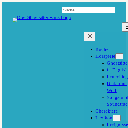
Zum
Suchen
Inhalt
springen
Bücher
Hörspiele
Ghostsitte
in English
Feuerflieg
Dada und
Welf
Songs un
Soundtrac
Charaktere
Lexikon
Ereigniss