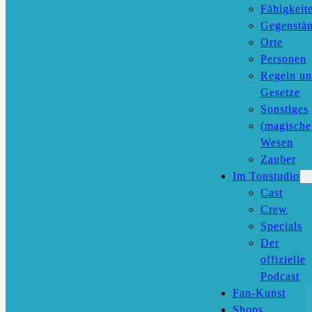
Fähigkeit
Gegenstä
Orte
Personen
Regeln u
Gesetze
Sonstiges
(magische
Wesen
Zauber
Im Tonstudio
Cast
Crew
Specials
Der
offizielle
Podcast
Fan-Kunst
Shops