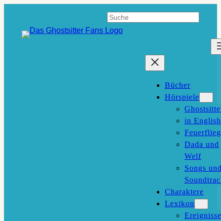
Zum
Suchen
Inhalt
springen
Bücher
Hörspiele
Ghostsitte
in English
Feuerflieg
Dada und
Welf
Songs un
Soundtrac
Charaktere
Lexikon
Ereigniss