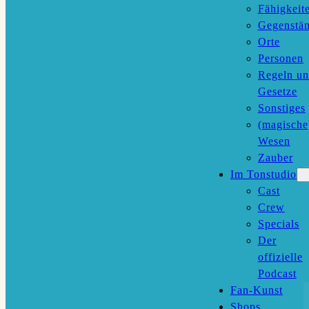
Fähigkeit
Gegenstä
Orte
Personen
Regeln u
Gesetze
Sonstiges
(magische
Wesen
Zauber
Im Tonstudio
Cast
Crew
Specials
Der
offizielle
Podcast
Fan-Kunst
Shops