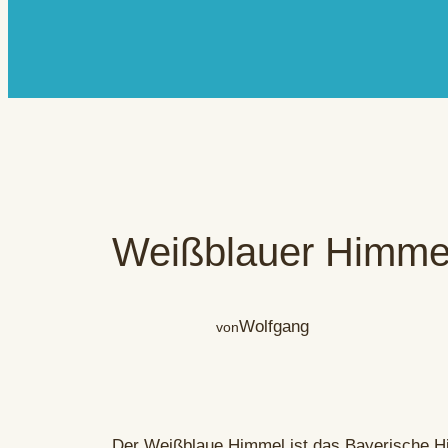
Weißblauer Himme
Wolfgang
von
Der Weißblaue Himmel ist das Bayerische Him