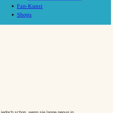
Fan-Kunst
Shops
 jedoch schon, wenn sie lange genug in