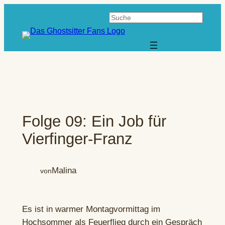
Zum
Suchen
Inhalt
springen
Folge 09: Ein Job für
Vierfinger-Franz
Malina
von
Es ist in warmer Montagvormittag im
Hochsommer als Feuerflieg durch ein Gespräch