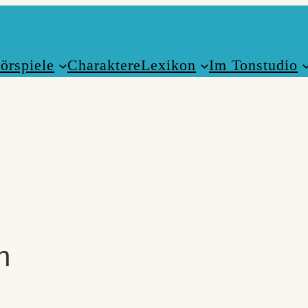
örspiele
Charaktere
Lexikon
Im Tonstudio
n