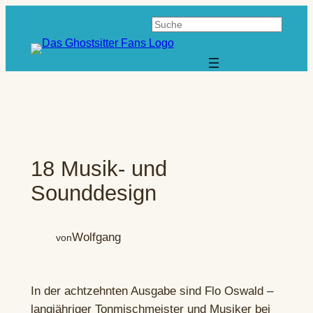
Zum
Suchen
Inhalt
springen
18 Musik- und
Sounddesign
Wolfgang
von
In der achtzehnten Ausgabe sind Flo Oswald –
langjähriger Tonmischmeister und Musiker bei