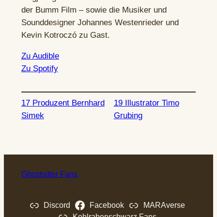
der Bumm Film – sowie die Musiker und
Sounddesigner Johannes Westenrieder und
Kevin Kotroczó zu Gast.
Zu Audible
Zu Spotify
17 Produzent Bernhard
19 Illustrator Timo
Simek
Grubing
Ghostsitter Fans
Discord
Facebook
MARAverse
Kohlrabenschwarz Fans