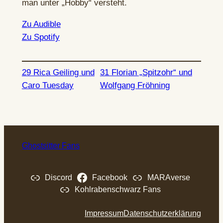
man unter „Hobby“ versteht.
Zu Audible
Zu Spotify
29 Rica Geiling und
31 Florian „Spitzohr“ und
Caro Tuesday
Wolfgang Fröhning
Ghostsitter Fans
Discord
Facebook
MARAverse
Kohlrabenschwarz Fans
Impressum
Datenschutzerklärung