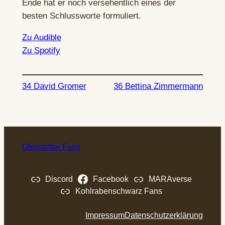
Ende hat er noch versehentlich eines der
besten Schlussworte formuliert.
Zu Audible
Zu Spotify
34 David Gromer
36 Bettina Zimmermann
Ghostsitter Fans
Discord
Facebook
MARAverse
Kohlrabenschwarz Fans
Impressum
Datenschutzerklärung