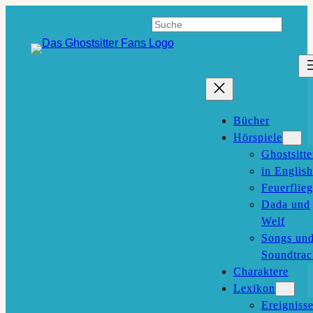
Zum
Suchen
Inhalt
springen
Bücher
Hörspiele
Ghostsitte
in English
Feuerflieg
Dada und
Welf
Songs un
Soundtrac
Charaktere
Lexikon
Ereigniss