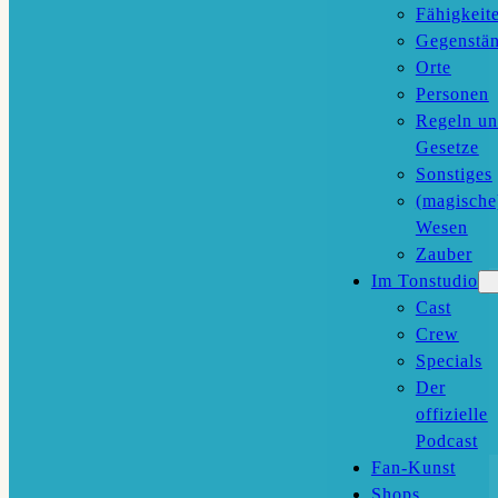
Fähigkeit
Gegenstä
Orte
Personen
Regeln u
Gesetze
Sonstiges
(magische
Wesen
Zauber
Im Tonstudio
Cast
Crew
Specials
Der
offizielle
Podcast
Fan-Kunst
Shops