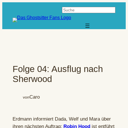
Zum
Suchen
Inhalt
springen
Folge 04: Ausflug nach
Sherwood
Caro
von
Erdmann informiert Dada, Welf und Mara über
ihren nächsten Auftrag:
Robin Hood
ist entführt