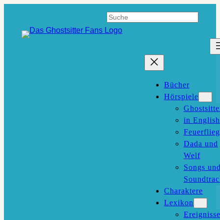
Zum
Suchen
Inhalt
springen
Bücher
Hörspiele
Ghostsitte
in English
Feuerflieg
Dada und
Welf
Songs un
Soundtrac
Charaktere
Lexikon
Ereigniss