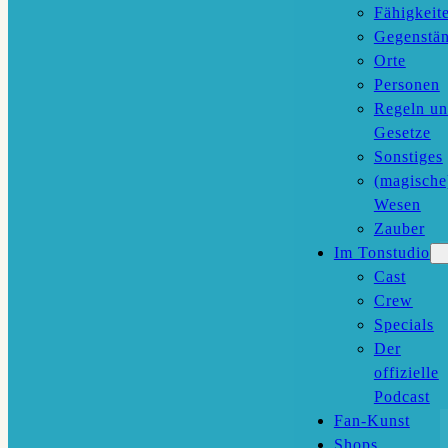
Fähigkeit
Gegenstä
Orte
Personen
Regeln u
Gesetze
Sonstiges
(magische
Wesen
Zauber
Im Tonstudio
Cast
Crew
Specials
Der
offizielle
Podcast
Fan-Kunst
Shops